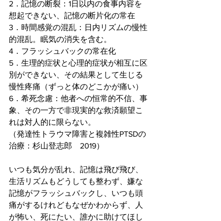
2．記憶の断裂：1日以内の食事内容を
想起できない、記憶の断片化の常在
3．時間感覚の混乱：日内リズムの慢性
的混乱。眠気の消失を含む。
4．フラッシュバックの常在化
5．生理的症状と心理的症状が相互に区
別ができない、その結果として生じる
慢性疼痛（ずっと体のどこかが痛い）
6．希死念慮：他者への恒常的不信、事
象、その一方で非現実的な救済願望こ
れは対人的に限らない。
（発達性トラウマ障害と複雑性PTSDの
治療：杉山登志郎　2019）
いつも気分が乱れ、記憶は飛び飛び、
生活リズムもどうしても整わず、嫌な
記憶がフラッシュバックし、いつも頭
痛がするけれどもなぜかわからず、人
が怖い、死にたい、誰かに助けてほし