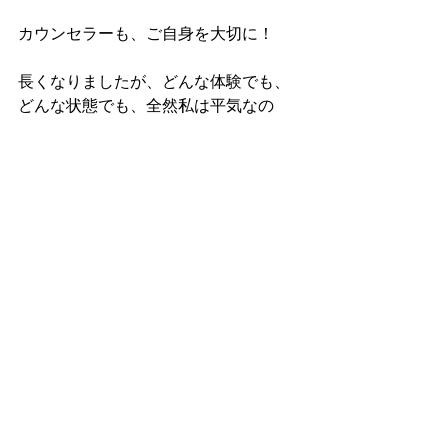
カウンセラーも、ご自身を大切に！
長くなりましたが、どんな体験でも、
どんな状態でも、全然私は平気なの
で、むしろそんな状態でも来てくださ
ったことに感謝しかないので、辛い時
こそ来てくださいね！お待ちしており
ます♡
＊＊＊＊＊＊＊＊＊＊＊＊＊＊＊＊＊
＊＊＊＊
とういうことで、カウンセラーの腹の
底はいかがだったでしょうか？
「辛いことの詳細」は、共感や思いを
添わせるためにもお話してほしい内容
ではありますが、微に入り細に入り聞
くことはないですし、話したくないこ